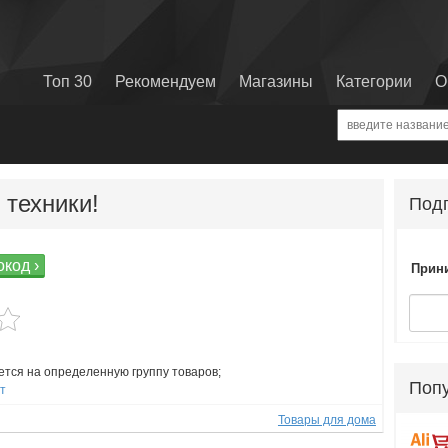
Топ 30
Рекомендуем
Магазины
Категории
О
 техники!
Подп
код ›
Прини
ется на определенную группу товаров;
Поп
ст
Товары для дома