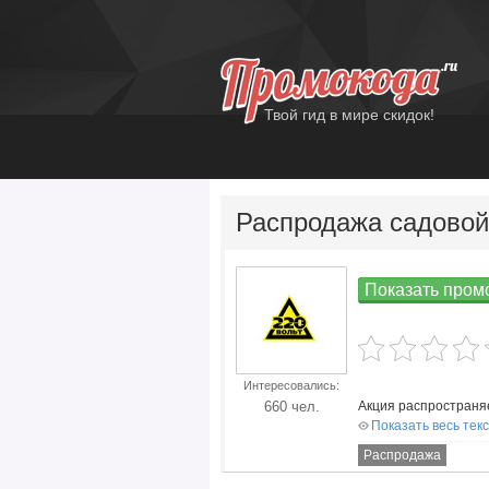
Твой гид в мире скидок!
Распродажа садовой
Показать промо
Интересовались:
Все Скидки на 220
вольт
660 чел.
Акция распространя
Показать весь тек
Распродажа