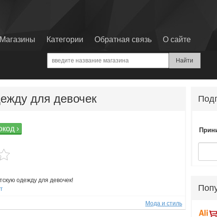
Магазины
Категории
Обратная связь
О сайте
дежду для девочек
Подп
код ›
Прини
тскую одежду для девочек!
Поп
ст
Мода и стиль