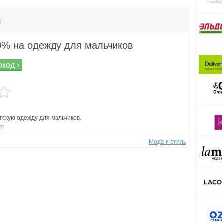
a
0% на одежду для мальчиков
код ›
тскую одежду для мальчиков.
ст
Мода и стиль