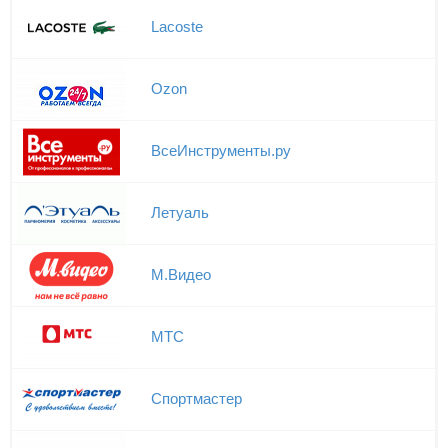
Lacoste
Ozon
ВсеИнструменты.ру
Летуаль
М.Видео
МТС
Спортмастер