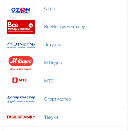
Ozon
ВсеИнструменты.ру
Летуаль
М.Видео
МТС
Спортмастер
Тануки