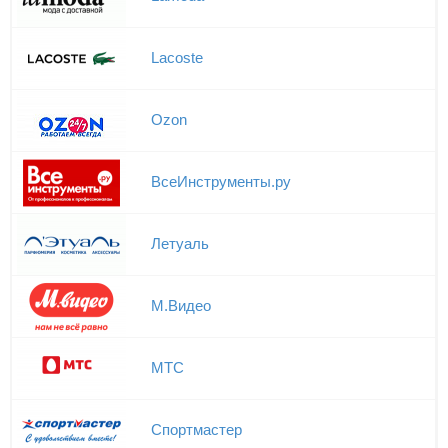
Lacoste
Ozon
ВсеИнструменты.ру
Летуаль
М.Видео
МТС
Спортмастер