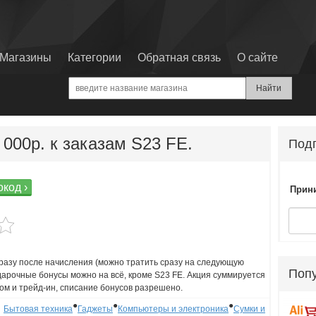
Магазины
Категории
Обратная связь
О сайте
000р. к заказам S23 FE.
Подп
код ›
Прини
разу после начисления (можно тратить сразу на следующую
Поп
одарочные бонусы можно на всё, кроме S23 FE. Акция суммируется
том и трейд-ин, списание бонусов разрешено.
●
●
●
Бытовая техника
Гаджеты
Компьютеры и электроника
Сумки и