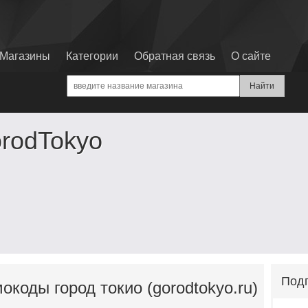
Магазины
Категории
Обратная связь
О сайте
rodTokyo
Подп
окоды город токио (gorodtokyo.ru)