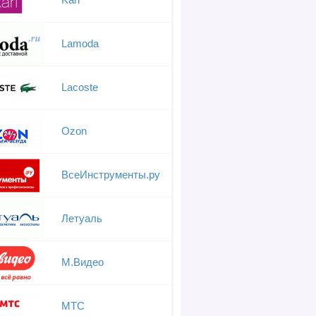
Lamoda
Lacoste
Ozon
ВсеИнструменты.ру
Летуаль
М.Видео
МТС