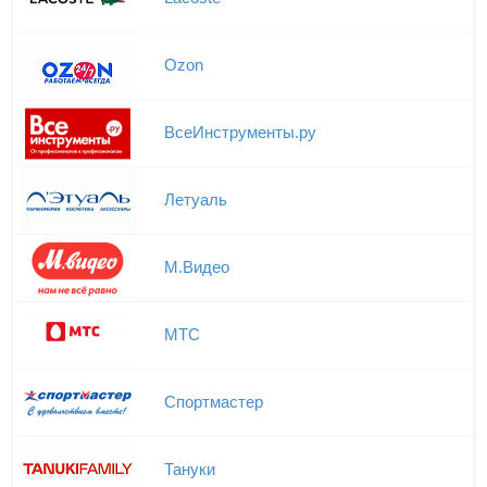
Ozon
ВсеИнструменты.ру
Летуаль
М.Видео
МТС
Спортмастер
Тануки