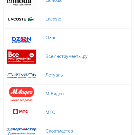
Lamoda
Lacoste
Ozon
ВсеИнструменты.ру
Летуаль
М.Видео
МТС
Спортмастер