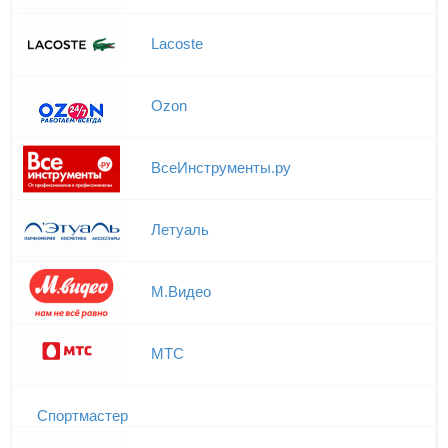
Lacoste
Ozon
ВсеИнструменты.ру
Летуаль
М.Видео
МТС
Спортмастер