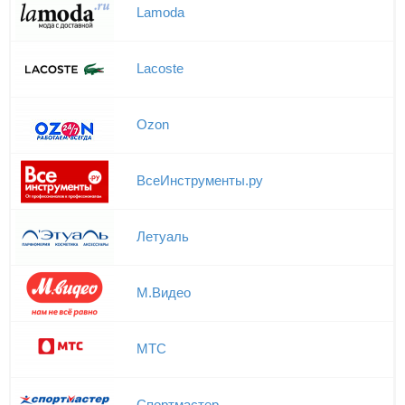
Lamoda
Lacoste
Ozon
ВсеИнструменты.ру
Летуаль
М.Видео
МТС
Спортмастер