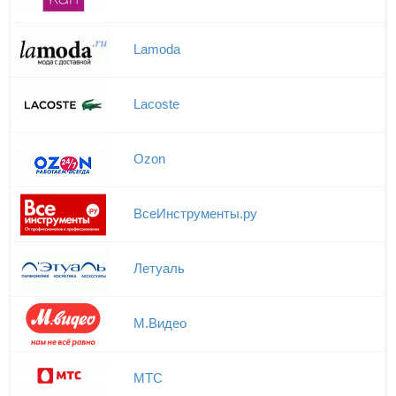
Lamoda
Lacoste
Ozon
ВсеИнструменты.ру
Летуаль
М.Видео
МТС