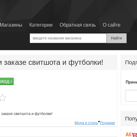
Магазины
Категории
Обратная связь
О сайте
и заказе свитшота и футболки!
Подп
код ›
Прини
и заказе свитшота и футболки!
Поп
●
Мода и стиль
Подарки