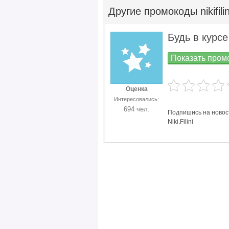
Другие
промокоды nikifilin
Будь в курсе
Показать промо
Оценка
Интересовались:
694 чел.
Подпишись на новост
Niki.Filini