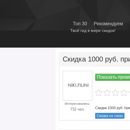
Топ 30
Рекомендуем
Твой гид в мире скидок!
Скидка 1000 руб. пр
Показать промо
Все Промокоды
Интересовались:
Nikifilini
Скидка 1000 руб. пр
732 чел.
Скидка на заказ