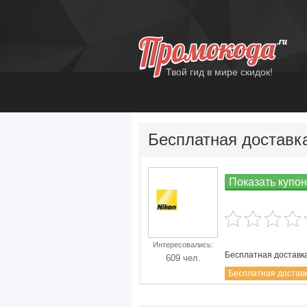
Твой гид в мире скидок!
Бесплатная доставк
Показать купон
Все Купоны Nikon
Интересовались:
Бесплатная доставка
609 чел.
Бесплатная достав