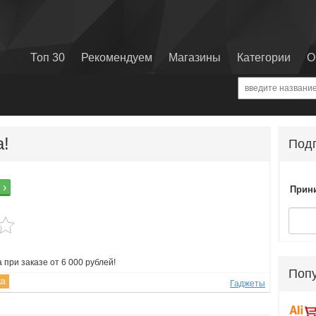
Топ 30
Рекомендуем
Магазины
Категории
О
а!
Подп
 ›
Прини
 при заказе от 6 000 рублей!
Поп
ка
Гаджеты