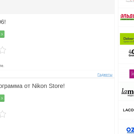
06!
 ›
те.
Гаджеты
грамма от Nikon Store!
 ›