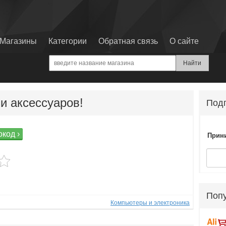
Магазины
Категории
Обратная связь
О сайте
и аксессуаров!
Подп
код ›
Прини
Поп
Компьютеры и электроника