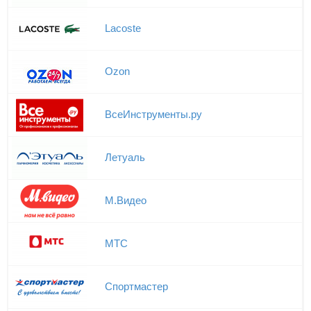
Lacoste
Ozon
ВсеИнструменты.ру
Летуаль
М.Видео
МТС
Спортмастер