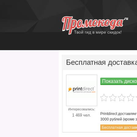
Твой гид в мире скидок!
Бесплатная доставка
Показать диско
Все Дисконтные
Интересовались:
коды PrintDirect
Printdirect доставл
1 469 чел.
3000 рублей (кроме 
Бесплатная достав