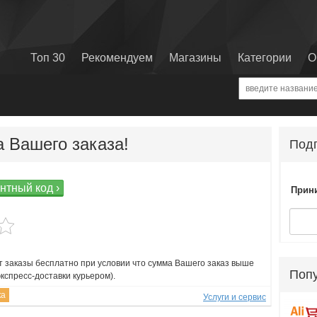
Топ 30
Рекомендуем
Магазины
Категории
О
 Вашего заказа!
Подп
нтный код ›
Прини
яет заказы бесплатно при условии что сумма Вашего заказ выше
Поп
экспресс-доставки курьером).
ка
Услуги и сервис