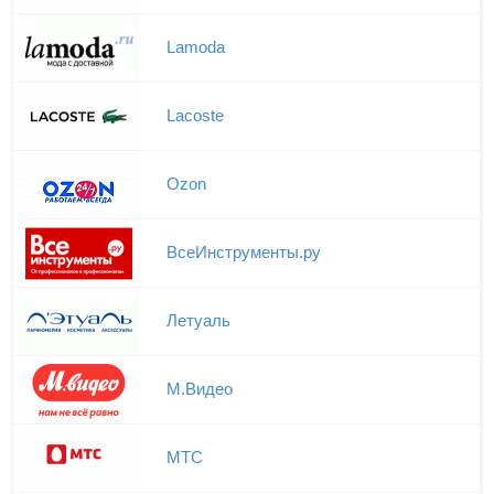
Lamoda
Lacoste
Ozon
ВсеИнструменты.ру
Летуаль
М.Видео
МТС