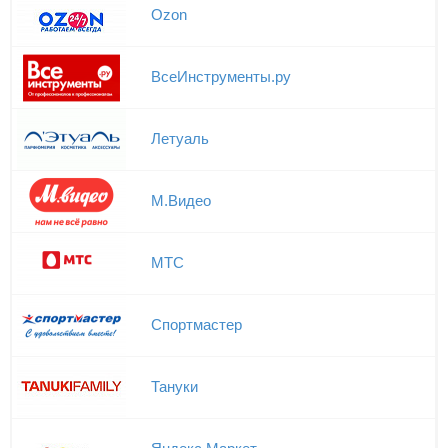
Ozon
ВсеИнструменты.ру
Летуаль
М.Видео
МТС
Спортмастер
Тануки