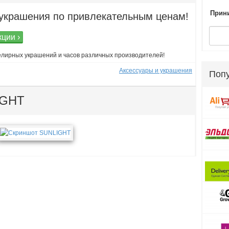
Прини
крашения по привлекательным ценам!
кции ›
лирных украшений и часов различных производителей!
Аксессуары и украшения
Поп
IGHT