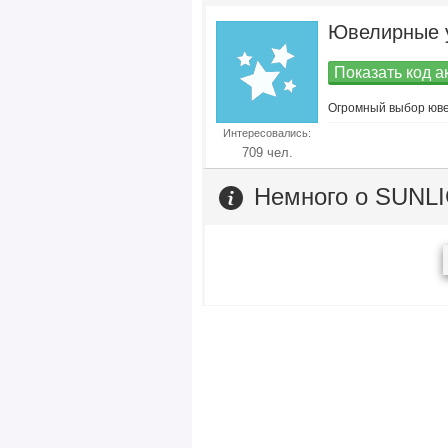
Ювелирные у
Показать код а
Огромный выбор юве
Интересовались:
709 чел.
Немного о SUNL