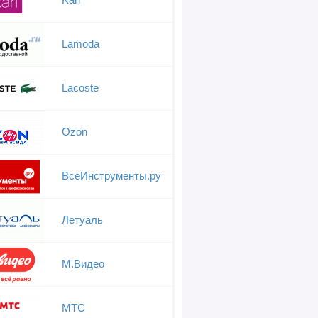
Lamoda
Lacoste
Ozon
ВсеИнструменты.ру
Летуаль
М.Видео
МТС