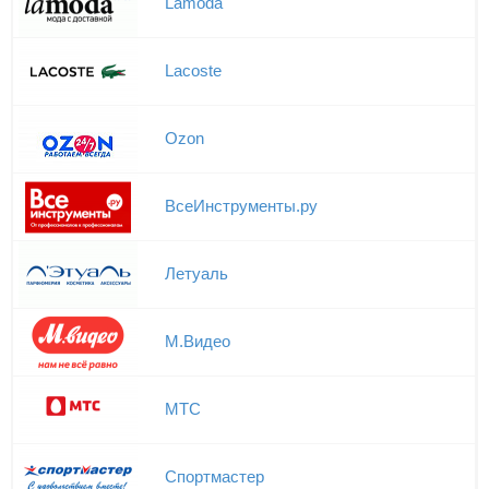
Lamoda
Lacoste
Ozon
ВсеИнструменты.ру
Летуаль
М.Видео
МТС
Спортмастер