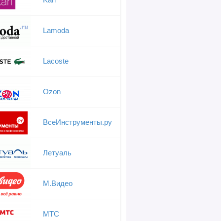
Lamoda
Lacoste
Ozon
ВсеИнструменты.ру
Летуаль
М.Видео
МТС