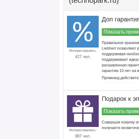
(technopark.ru)
Доп гарантия
Показать промо
Правильное хранение
Liebherr позволяют 
Интересовались:
поддерживая необхо
427 чел.
поддерживают идеал
расширенную гаранти
гарантию 10 лет на
Промокод действител
Подарок к э
Показать промо
Совершая покупку э
получаете косметиче
Интересовались:
987 чел.