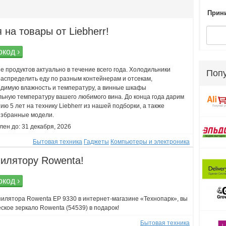
Прини
 на товары от Liebherr!
код ›
 продуктов актуально в течение всего года. Холодильники
Поп
распределить еду по разным контейнерам и отсекам,
димую влажность и температуру, а винные шкафы
ьную температуру вашего любимого вина. До конца года дарим
ю 5 лет на технику Liebherr из нашей подборки, а также
 избранные модели.
ен до: 31 декабря, 2026
Бытовая техника
Гаджеты
Компьютеры и электроника
пилятору Rowenta!
код ›
пилятора Rowenta EP 9330 в интернет-магазине «Технопарк», вы
ское зеркало Rowenta (54539) в подарок!
Бытовая техника