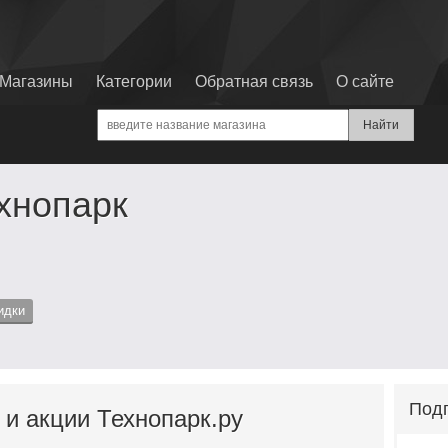
Магазины
Категории
Обратная связь
О сайте
хнопарк
идки
Подп
 и акции Технопарк.ру