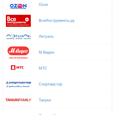
Ozon
ВсеИнструменты.ру
Летуаль
М.Видео
МТС
Спортмастер
Тануки