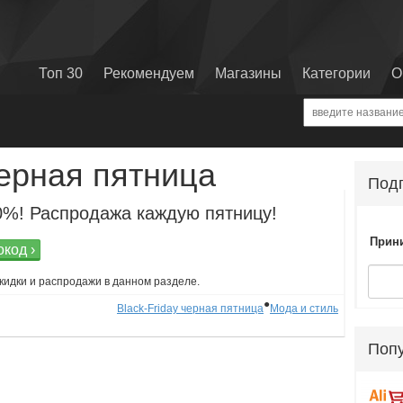
Топ 30
Рекомендуем
Магазины
Категории
О
черная пятница
Подп
0%! Распродажа каждую пятницу!
Прини
код ›
кидки и распродажи в данном разделе.
●
Black-Friday черная пятница
Мода и стиль
Поп