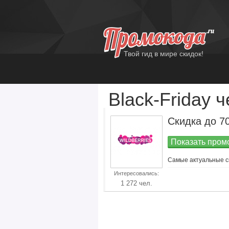
Твой гид в мире скидок!
Black-Friday 
Скидка до 7
Показать промо
Самые актуальные с
Все Купоны
Интересовались:
«Wildberries»
1 272 чел.