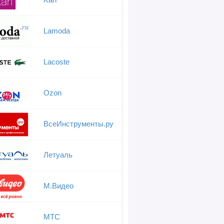
Lamoda
Lacoste
Ozon
ВсеИнструменты.ру
Летуаль
М.Видео
МТС