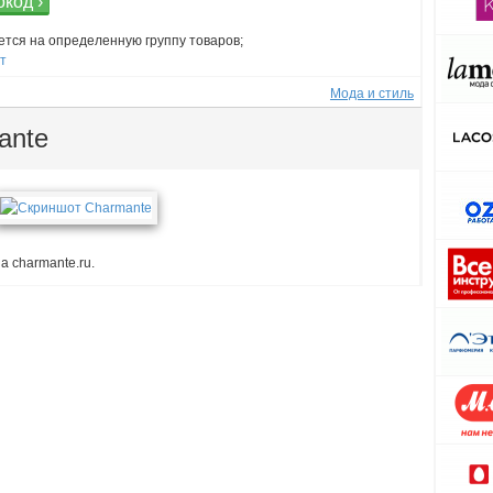
код ›
ется на определенную группу товаров;
ст
Мода и стиль
ante
а charmante.ru.