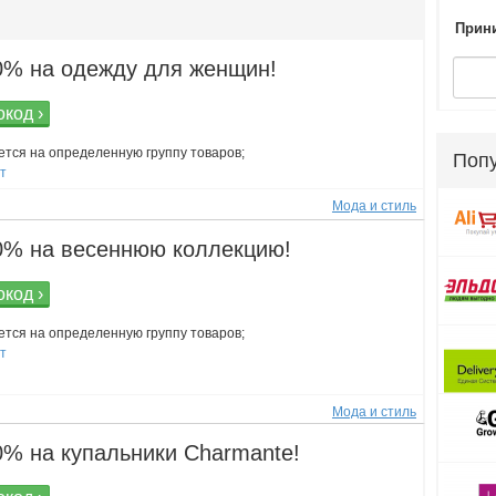
Прини
0% на одежду для женщин!
код ›
ется на определенную группу товаров;
Поп
ст
Мода и стиль
0% на весеннюю коллекцию!
код ›
ется на определенную группу товаров;
ст
Мода и стиль
0% на купальники Charmante!