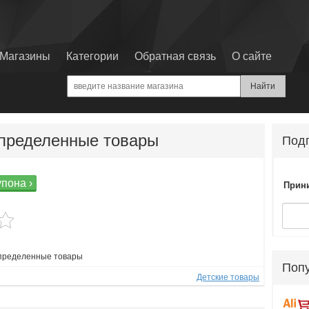
Магазины
Категории
Обратная связь
О сайте
определенные товары
Подп
упона ›
Прини
определенные товары
Поп
Детские товары